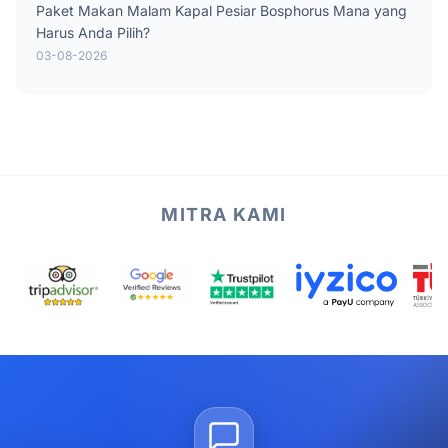
Paket Makan Malam Kapal Pesiar Bosphorus Mana yang
Harus Anda Pilih?
03-08-2026
MITRA KAMI