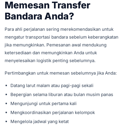
Memesan Transfer
Bandara Anda?
Para ahli perjalanan sering merekomendasikan untuk
mengatur transportasi bandara sebelum keberangkatan
jika memungkinkan. Pemesanan awal mendukung
ketersediaan dan memungkinkan Anda untuk
menyelesaikan logistik penting sebelumnya.
Pertimbangkan untuk memesan sebelumnya jika Anda:
Datang larut malam atau pagi-pagi sekali
Bepergian selama liburan atau bulan musim panas
Mengunjungi untuk pertama kali
Mengkoordinasikan perjalanan kelompok
Mengelola jadwal yang ketat