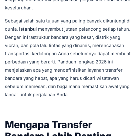
keseluruhan.
Sebagai salah satu tujuan yang paling banyak dikunjungi di
dunia,
Istanbul
menyambut jutaan pelancong setiap tahun.
Dengan infrastruktur bandara yang besar, distrik yang
vibran, dan pola lalu lintas yang dinamis, merencanakan
transportasi kedatangan Anda sebelumnya dapat membuat
perbedaan yang berarti. Panduan lengkap 2026 ini
menjelaskan apa yang mendefinisikan layanan transfer
bandara yang hebat, apa yang harus dicari wisatawan
sebelum memesan, dan bagaimana memastikan awal yang
lancar untuk perjalanan Anda.
Mengapa Transfer