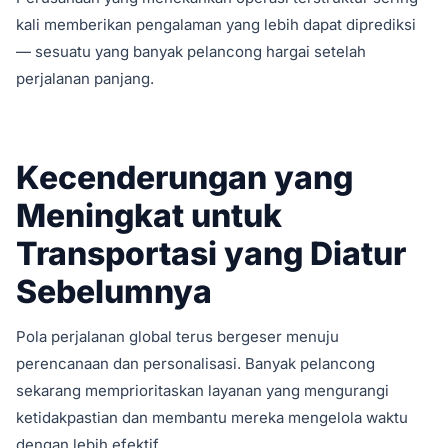
kali memberikan pengalaman yang lebih dapat diprediksi
— sesuatu yang banyak pelancong hargai setelah
perjalanan panjang.
Kecenderungan yang
Meningkat untuk
Transportasi yang Diatur
Sebelumnya
Pola perjalanan global terus bergeser menuju
perencanaan dan personalisasi. Banyak pelancong
sekarang memprioritaskan layanan yang mengurangi
ketidakpastian dan membantu mereka mengelola waktu
dengan lebih efektif.