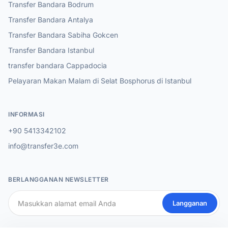
Transfer Bandara Bodrum
Transfer Bandara Antalya
Transfer Bandara Sabiha Gokcen
Transfer Bandara Istanbul
transfer bandara Cappadocia
Pelayaran Makan Malam di Selat Bosphorus di Istanbul
INFORMASI
+90 5413342102
info@transfer3e.com
BERLANGGANAN NEWSLETTER
Langganan