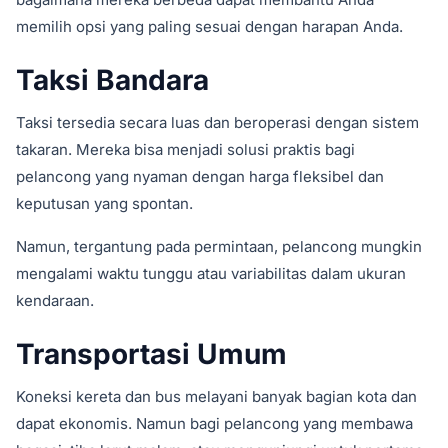
memilih opsi yang paling sesuai dengan harapan Anda.
Taksi Bandara
Taksi tersedia secara luas dan beroperasi dengan sistem
takaran. Mereka bisa menjadi solusi praktis bagi
pelancong yang nyaman dengan harga fleksibel dan
keputusan yang spontan.
Namun, tergantung pada permintaan, pelancong mungkin
mengalami waktu tunggu atau variabilitas dalam ukuran
kendaraan.
Transportasi Umum
Koneksi kereta dan bus melayani banyak bagian kota dan
dapat ekonomis. Namun bagi pelancong yang membawa