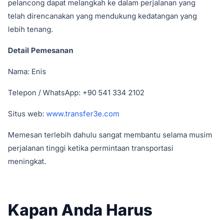
pelancong dapat melangkah ke dalam perjalanan yang
telah direncanakan yang mendukung kedatangan yang
lebih tenang.
Detail Pemesanan
Nama: Enis
Telepon / WhatsApp: +90 541 334 2102
Situs web:
www.transfer3e.com
Memesan terlebih dahulu sangat membantu selama musim
perjalanan tinggi ketika permintaan transportasi
meningkat.
Kapan Anda Harus