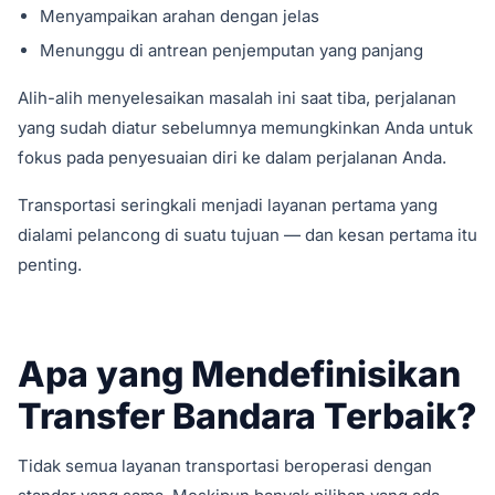
Menyampaikan arahan dengan jelas
Menunggu di antrean penjemputan yang panjang
Alih-alih menyelesaikan masalah ini saat tiba, perjalanan
yang sudah diatur sebelumnya memungkinkan Anda untuk
fokus pada penyesuaian diri ke dalam perjalanan Anda.
Transportasi seringkali menjadi layanan pertama yang
dialami pelancong di suatu tujuan — dan kesan pertama itu
penting.
Apa yang Mendefinisikan
Transfer Bandara Terbaik?
Tidak semua layanan transportasi beroperasi dengan