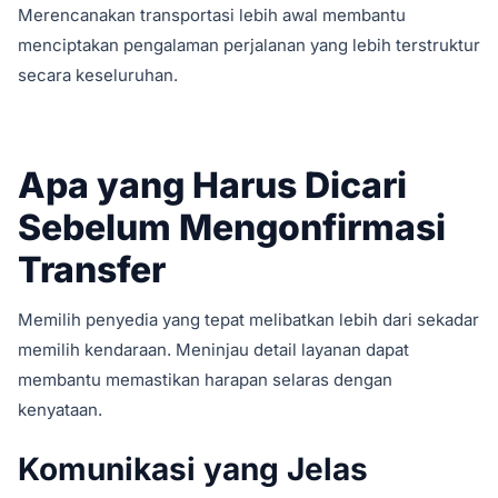
Merencanakan transportasi lebih awal membantu
menciptakan pengalaman perjalanan yang lebih terstruktur
secara keseluruhan.
Apa yang Harus Dicari
Sebelum Mengonfirmasi
Transfer
Memilih penyedia yang tepat melibatkan lebih dari sekadar
memilih kendaraan. Meninjau detail layanan dapat
membantu memastikan harapan selaras dengan
kenyataan.
Komunikasi yang Jelas