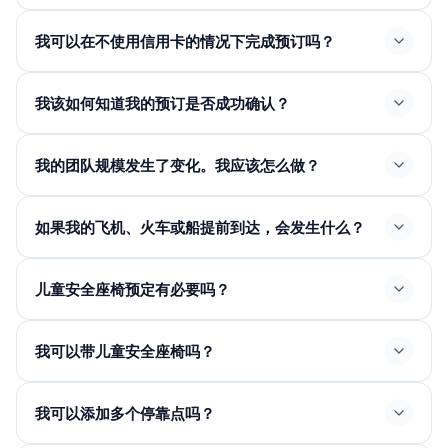
我可以在不使用信用卡的情况下完成预订吗？
我该如何知道我的预订是否成功确认？
我的团队规模发生了变化。我应该怎么做？
如果我的飞机、火车或船提前到达，会发生什么？
儿童安全座椅预定有必要吗？
由于儿童安全运输已通过法律规定，并且未使用时会有罚
我可以带儿童安全座椅吗？
款，因此必须使用儿童座椅。我们提供婴儿座椅（0-1
岁）、儿童座椅（1-5岁）和加高座椅（5-12岁），需支
付额外费用。
我可以添加多个停靠点吗？