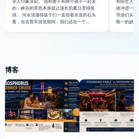
令人印象深刻。 我和妻子和两个孩子一起去
和陌生人一
的，峡谷的景色本身就让漫长的夏日变得值
接冲进一滩
得。 河水清澈得孩子们一直指着水底的石头
导游们从容
看，在吉普车游览期间，我们还在一个...
唯一的缺点是
博客