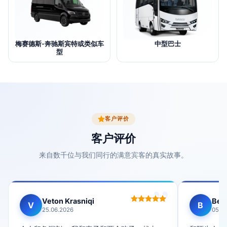
梅赛德斯-奔驰斯宾特或类似车
中型巴士
型
客户评价
客户评价
来自数千位与我们同行的满意宾客的真实故事。
Veton Krasniqi
Bes
V
B
25.06.2026
05.12