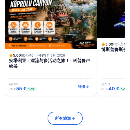
5.00
(17)
4 
博斯普鲁斯夜
5.00
(8)
10 小时
11 8月 2026
安塔利亚 - 漂流与多活动之旅！- 科普鲁卢
峡谷
起始价
起始价
详情
55 €
40 €
75 €
60 €
%27
%33
所有旅游