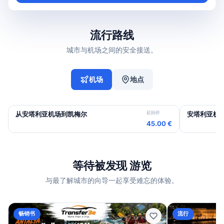
流行路线
城市与机场之间的安全接送。
机场
地点
起始价
从安塔利亚机场到凯梅尔
安塔利亚机
45.00 €
等待被发现 游览
与最了解城市的向导一起享受难忘的体验。
畅销书
流行