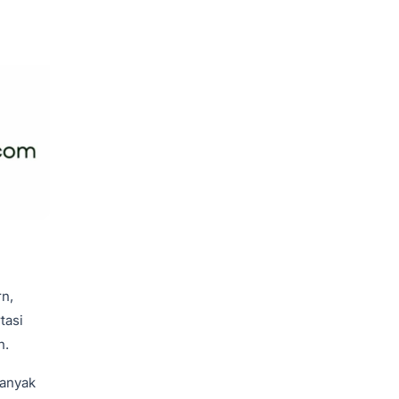
rn,
tasi
n.
banyak