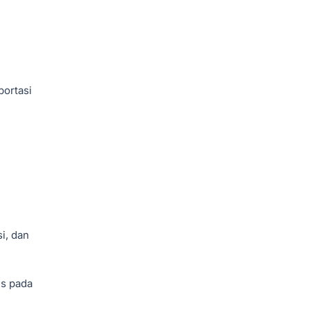
portasi
i, dan
us pada