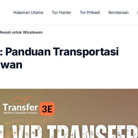
Halaman Utama
Tur Harian
Tur Pribadi
Kendaraan
i Mewah untuk Wisatawan
r: Panduan Transportasi
awan