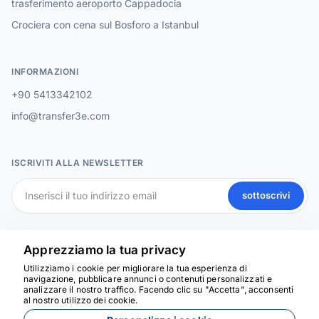
trasferimento aeroporto Cappadocia
Crociera con cena sul Bosforo a Istanbul
INFORMAZIONI
+90 5413342102
info@transfer3e.com
ISCRIVITI ALLA NEWSLETTER
sottoscrivi
SOCIAL MEDIA
Apprezziamo la tua privacy
Utilizziamo i cookie per migliorare la tua esperienza di
navigazione, pubblicare annunci o contenuti personalizzati e
analizzare il nostro traffico. Facendo clic su "Accetta", acconsenti
Siamo qui per aiutarti
al nostro utilizzo dei cookie.