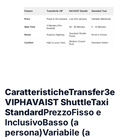
CaratteristicheTransfer3e
VIPHAVAIST ShuttleTaxi
Standard
PrezzoFisso e
InclusivoBasso (a
persona)Variabile (a