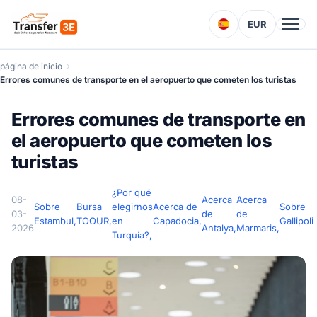
EUR
página de inicio
Errores comunes de transporte en el aeropuerto que cometen los turistas
Errores comunes de transporte en
el aeropuerto que cometen los
turistas
¿Por qué
08-
Acerca
Acerca
Sobre
Bursa
elegirnos
Acerca de
Sobre
03-
de
de
Estambul,
TOOUR,
en
Capadocia,
Gallipoli
2026
Antalya,
Marmaris,
Turquía?,