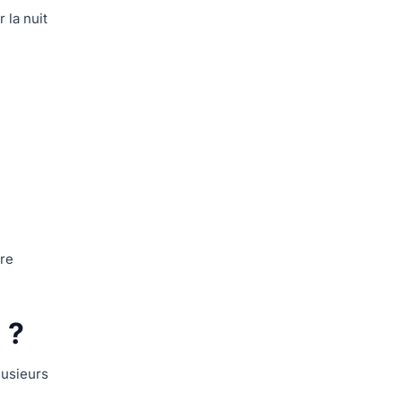
 la nuit
ure
 ?
lusieurs