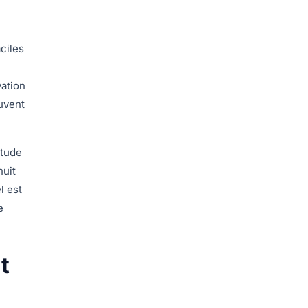
aciles
ation
euvent
itude
nuit
l est
e
t