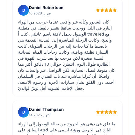
Daniel Robertson
D
16 فبراير 2026
كان الشعور وكأنه غير واقعي عندما خرجت من الهواء
البارد في الليل ووجدت سائقنا ينتظر بالفعل في منطقة
الوصول يحمل لافتة باسم عائلتي. كنت أ travelled مع
والديّ، وكانت الرحلة المباشرة إلى المدينة القديمة هي
بالضبط ما كنا بحاجة إليه بين الرحلات الطويلة. كانت
السيارة نظيفة ودافئة، وكانت زجاجات المياه المجانية
لمسة صغيرة لكن مرحب بها بعد شرب القهوة في
الطائرة طوال اليوم. انتظرنا حوالي 10 دقائق أكثر مما
كان متوقعًا ليصل السيارة، لكن التواصل عبر واتساب كان
واضحًا. أن يُنزلنا مباشرة عند باب الفندق في السلطان
أحمد، دون القلق بشأن سيارات الأجرة أو رسوم الأمتعة،
جعل الإقامة الشتوية أقل توترًا لوالديّ.
Daniel Thompson
D
14 أكتوبر 2025
ما علق في ذهني هو الخروج من صالة الوصول إلى الهواء
البارد في الخريف ورؤية اسمي على لافتة السائق على