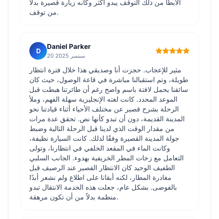
الأبطأ من ذلك التوقف يبدو أكثر وكأنه زيارة قصيرة بدلاً
من توقف.
Daniel Parker
D
20 سبتمبر 2025
مثير للإعجاب. حجزت أنا وصديقي هذا خلال فترة انتظار
طويلة، وتم استقبالنا مباشرة في قاعة الوصول، حيث كان
سائقنا يحمل لافتة باسم واضح رغم أن طائرتنا هبطت قبل
الموعد المحدد. كانت لغته الإنجليزية سهلة الفهم، وملأ
الرحلة بشرح قصير عن مختلف الأحياء أثناء قيادتنا نحو
المدينة القديمة، دون أن تبدو كأنها نص. تحقق عدة مرات
من مقدار الوقت الذي لدينا قبل الرحلة التالية وضبط
جولة المدينة القصيرة وفقًا لذلك. كانت السيارة نظيفة،
وكانت الماء في المقعد الخلفي في انتظارنا، وتولى
التعامل مع زخات المطر الخريفية بهدوء. الجانب السلبي
الطفيف الوحيد كان الانتظار القصير عند الرصيف قبل
مغادرة المطار، لكنه أبقانا على اطلاع ولم نشعر أبدًا
بالفوضى. بشكل عام، جعلت هذه الخدمة الانتقال تبدو
منظمة بدلاً من أن تكون مرهقة.