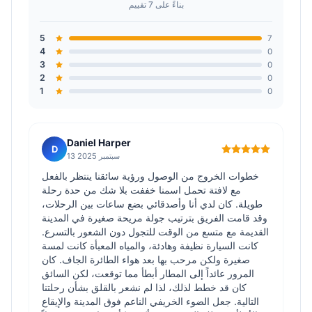
بناءً على 7 تقييم
5
7
4
0
3
0
2
0
1
0
Daniel Harper
D
13 سبتمبر 2025
خطوات الخروج من الوصول ورؤية سائقنا ينتظر بالفعل
مع لافتة تحمل اسمنا خففت بلا شك من حدة رحلة
طويلة. كان لدي أنا وأصدقائي بضع ساعات بين الرحلات،
وقد قامت الفريق بترتيب جولة مريحة صغيرة في المدينة
القديمة مع متسع من الوقت للتجول دون الشعور بالتسرع.
كانت السيارة نظيفة وهادئة، والمياه المعبأة كانت لمسة
صغيرة ولكن مرحب بها بعد هواء الطائرة الجاف. كان
المرور عائداً إلى المطار أبطأ مما توقعت، لكن السائق
كان قد خطط لذلك، لذا لم نشعر بالقلق بشأن رحلتنا
التالية. جعل الضوء الخريفي الناعم فوق المدينة والإيقاع