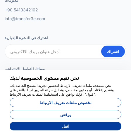
معلومات
+90 5413342102
info@transfer3e.com
اشترك في النشرة الإخبارية
اشتراك
وسائل التواصل الاجتماعي
نحن نقيم مستوى الخصوصية لديك
نحن نستخدم ملفات تعريف الارتباط لتحسين تجربة التصفح الخاصة بك،
وتقديم إعلانات أو محتوى مخصص، وتحليل حركة المرور لدينا. بالنقر على
نحن هنا للمساعدة
"قبول"، فإنك توافق على استخدامنا لملفات تعريف الارتباط.
تخصيص ملفات تعريف الارتباط
يرفض
اقبل
طورت بواسطة