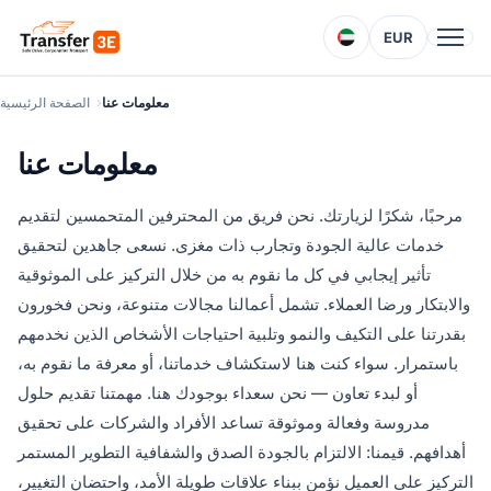
EUR
معلومات عنا
الصفحة الرئيسية
معلومات عنا
مرحبًا، شكرًا لزيارتك. نحن فريق من المحترفين المتحمسين لتقديم
خدمات عالية الجودة وتجارب ذات مغزى. نسعى جاهدين لتحقيق
تأثير إيجابي في كل ما نقوم به من خلال التركيز على الموثوقية
والابتكار ورضا العملاء. تشمل أعمالنا مجالات متنوعة، ونحن فخورون
بقدرتنا على التكيف والنمو وتلبية احتياجات الأشخاص الذين نخدمهم
باستمرار. سواء كنت هنا لاستكشاف خدماتنا، أو معرفة ما نقوم به،
أو لبدء تعاون — نحن سعداء بوجودك هنا. مهمتنا تقديم حلول
مدروسة وفعالة وموثوقة تساعد الأفراد والشركات على تحقيق
أهدافهم. قيمنا: الالتزام بالجودة الصدق والشفافية التطوير المستمر
التركيز على العميل نؤمن ببناء علاقات طويلة الأمد، واحتضان التغيير،