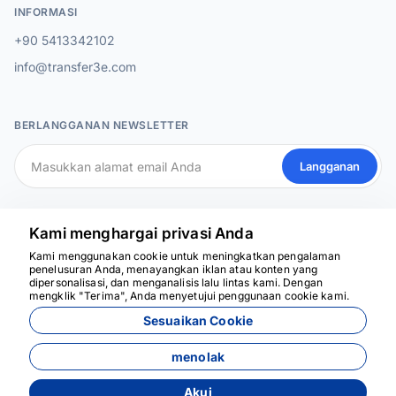
INFORMASI
+90 5413342102
info@transfer3e.com
BERLANGGANAN NEWSLETTER
Langganan
MEDIA SOSIAL
Kami menghargai privasi Anda
Kami menggunakan cookie untuk meningkatkan pengalaman
penelusuran Anda, menayangkan iklan atau konten yang
dipersonalisasi, dan menganalisis lalu lintas kami. Dengan
Kami siap membantu
mengklik "Terima", Anda menyetujui penggunaan cookie kami.
Sesuaikan Cookie
menolak
Akui