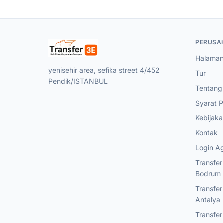
PERUSA
Halaman
yenisehir area, sefika street 4/452
Tur
Pendik/ISTANBUL
Tentang
Syarat 
Kebijaka
Kontak
Login A
Transfe
Bodrum
Transfe
Antalya
Transfe