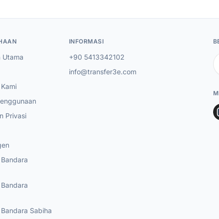
HAAN
INFORMASI
B
 Utama
+90 5413342102
info@transfer3e.com
 Kami
M
Penggunaan
n Privasi
gen
r Bandara
r Bandara
r Bandara Sabiha