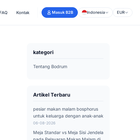
FAQ
Kontak
Masuk B2B
Indonesia
EUR
kategori
Tentang Bodrum
Artikel Terbaru
pesiar makan malam bosphorus
untuk keluarga dengan anak-anak
06-08-2026
Meja Standar vs Meja Sisi Jendela
pada Pelayaran Makan Malam di