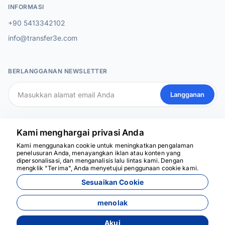
INFORMASI
+90 5413342102
info@transfer3e.com
BERLANGGANAN NEWSLETTER
Langganan
MEDIA SOSIAL
Kami menghargai privasi Anda
Kami menggunakan cookie untuk meningkatkan pengalaman
penelusuran Anda, menayangkan iklan atau konten yang
dipersonalisasi, dan menganalisis lalu lintas kami. Dengan
Kami siap membantu
mengklik "Terima", Anda menyetujui penggunaan cookie kami.
Sesuaikan Cookie
menolak
Akui