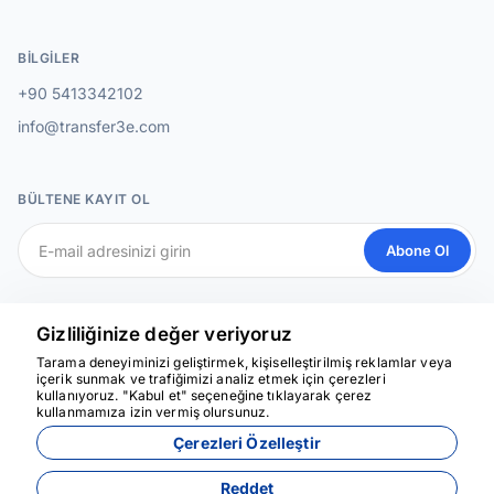
BILGILER
+90 5413342102
info@transfer3e.com
BÜLTENE KAYIT OL
Abone Ol
SOSYAL MEDYA
Gizliliğinize değer veriyoruz
Tarama deneyiminizi geliştirmek, kişiselleştirilmiş reklamlar veya
içerik sunmak ve trafiğimizi analiz etmek için çerezleri
kullanıyoruz. "Kabul et" seçeneğine tıklayarak çerez
Yardım için buradayız
kullanmamıza izin vermiş olursunuz.
Çerezleri Özelleştir
Reddet