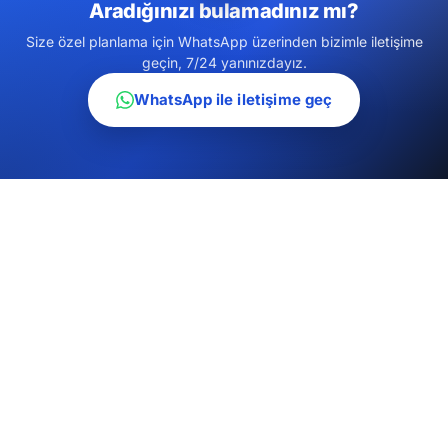
Aradığınızı bulamadınız mı?
Size özel planlama için WhatsApp üzerinden bizimle iletişime
geçin, 7/24 yanınızdayız.
WhatsApp ile iletişime geç