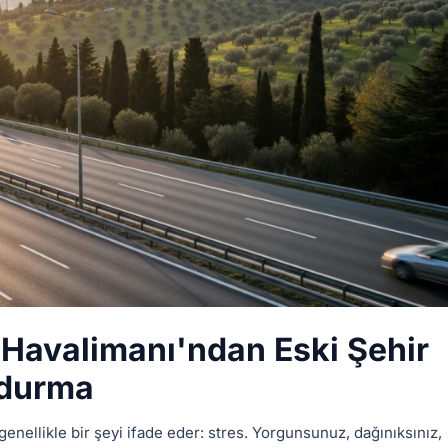
l Havalimanı'ndan Eski Şehir
rdurma
nellikle bir şeyi ifade eder: stres. Yorgunsunuz, dağınıksınız,