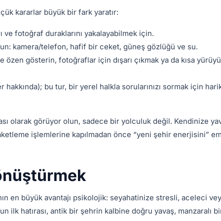
çük kararlar büyük bir fark yaratır:
ve fotoğraf duraklarını yakalayabilmek için.
run: kamera/telefon, hafif bir ceket, güneş gözlüğü ve su.
ye özen gösterin, fotoğraflar için dışarı çıkmak ya da kısa yürüyü
r hakkında); bu tur, bir yerel halkla sorularınızı sormak için hari
sı olarak görüyor olun, sadece bir yolculuk değil. Kendinize yav
 paketleme işlemlerine kapılmadan önce “yeni şehir enerjisini” 
Dönüştürmek
nın en büyük avantajı psikolojik: seyahatinize stresli, aceleci ve
 ilk hatırası, antik bir şehrin kalbine doğru yavaş, manzaralı bi