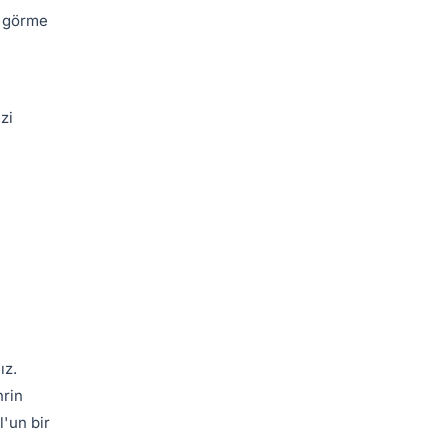
e görme
zi
ız.
hrin
'un bir