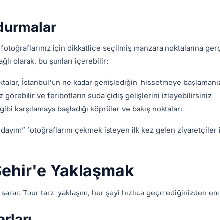
durmalar
k fotoğraflarınız için dikkatlice seçilmiş manzara noktalarına ge
ı olarak, bu şunları içerebilir:
ktalar, İstanbul'un ne kadar genişlediğini hissetmeye başlamanız
örebilir ve feribotların suda gidiş gelişlerini izleyebilirsiniz
 gibi karşılamaya başladığı köprüler ve bakış noktaları
'dayım” fotoğraflarını çekmek isteyen ilk kez gelen ziyaretçiler 
 Şehir'e Yaklaşmak
ih sarar. Tour tarzı yaklaşım, her şeyi hızlıca geçmediğinizden emi
rları