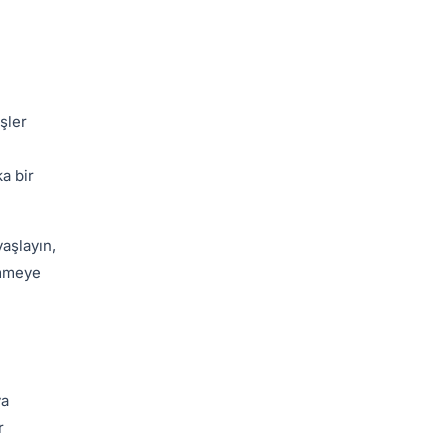
şler
ka bir
aşlayın,
emmeye
ya
r