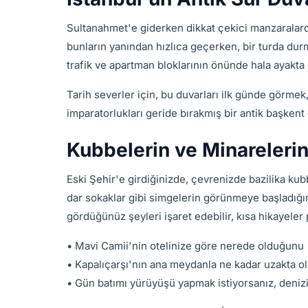
Sultanahmet'e giderken dikkat çekici manzaralardan
bunların yanından hızlıca geçerken, bir turda du
trafik ve apartman bloklarının önünde hala ayakta
Tarih severler için, bu duvarları ilk günde görmek
imparatorlukları geride bırakmış bir antik başken
Kubbelerin ve Minareleri
Eski Şehir'e girdiğinizde, çevrenizde bazilika kub
dar sokaklar gibi simgelerin görünmeye başladığın
gördüğünüz şeyleri işaret edebilir, kısa hikayeler p
• Mavi Camii'nin otelinize göre nerede olduğunu
• Kapalıçarşı'nın ana meydanla ne kadar uzakta 
• Gün batımı yürüyüşü yapmak istiyorsanız, deni