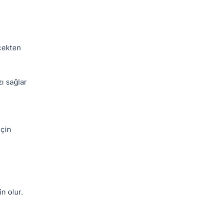
rçekten
ı sağlar
için
n olur.