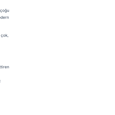
n çoğu
odern
 çok,
ttiren
: