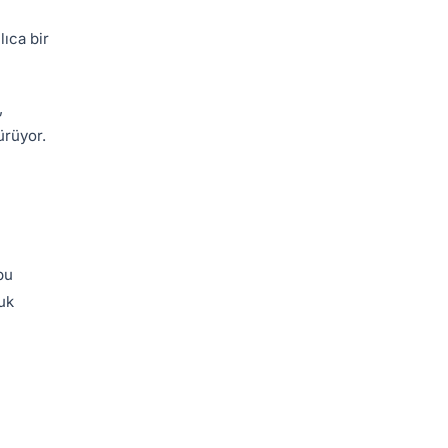
ıca bir
,
ürüyor.
bu
luk