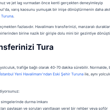
sunuz ve jet lag vurmadan önce kenti gerçekten deneyimleyip
l'da, varış kaosunu yumuşak bir inişe dönüştürmenin daha akıll
r Turuna
.
ekten fazlasıdır. Havalimanı transferinizi, manzaralı duraklar
hirlerinden birine nazik bir girişle dolu mini bir gezintiye dönüşt
sferinizi Tura
 yolculuk, trafiğe bağlı olarak 40-70 dakika sürebilir. Normalde, 
İstanbul Yeni Havalimanı'ndan Eski Şehir Turuna
ile, aynı yolcu
ediyorsunuz:
ir simgelerinde durma imkanı
arı paylaşan ve soruları yanıtlayan yerel bir rehber veya şoför