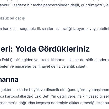
stanbul'u sadece bir araba penceresinden değil, gündüz gözüyl
zsüz bir geçiş
 harika bir seçenek; ilk saatlerinizi trafiği izleyerek veya otelini
leri: Yolda Gördükleriniz
Eski Şehir'e giden yol, karşıtlıklarının hızlı bir dersidir: modern
beler ve minareler ve nihayet deniz ve antik siluet.
narına
gerçekten ne kadar büyük ve dinamik olduğunu görmeye başlarsın
zca kartpostallardaki Eski Şehir'in değil, yerel halkın yaşadığı şe
tanahmet'e doğrudan koşması nedeniyle dikkat etmediği İstanbul