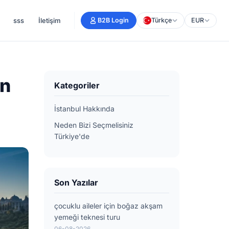
sss
İletişim
B2B Login
Türkçe
EUR
an
Kategoriler
İstanbul Hakkında
Neden Bizi Seçmelisiniz
Türkiye'de
Son Yazılar
çocuklu aileler için boğaz akşam
yemeği teknesi turu
06-08-2026