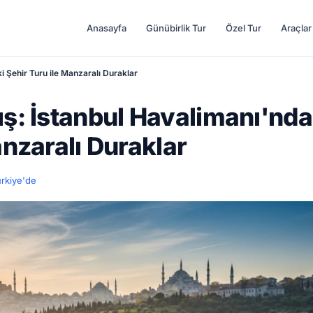
Anasayfa
Günübirlik Tur
Özel Tur
Araçlar
i Şehir Turu ile Manzaralı Duraklar
ış: İstanbul Havalimanı'nd
anzaralı Duraklar
ürkiye'de