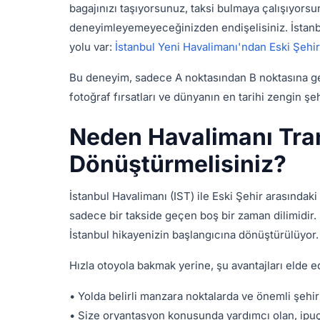
bagajınızı taşıyorsunuz, taksi bulmaya çalışıyor
deneyimleyemeyeceğinizden endişelisiniz. İstanbu
yolu var:
İstanbul Yeni Havalimanı'ndan Eski Şehi
Bu deneyim, sadece A noktasından B noktasına geçm
fotoğraf fırsatları ve dünyanın en tarihi zengin şe
Neden Havalimanı Tran
Dönüştürmelisiniz?
İstanbul Havalimanı (IST) ile Eski Şehir arasındaki
sadece bir takside geçen boş bir zaman dilimidir.
İstanbul hikayenizin başlangıcına dönüştürülüyor.
Hızla otoyola bakmak yerine, şu avantajları elde 
• Yolda belirli manzara noktalarda ve önemli şeh
• Size oryantasyon konusunda yardımcı olan, ipuçl