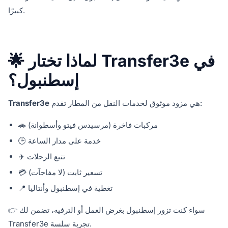
كبيرًا.
🌟 لماذا تختار Transfer3e في
إسطنبول؟
هي مزود موثوق لخدمات النقل من المطار تقدم:
Transfer3e
🚗 مركبات فاخرة (مرسيدس فيتو وأسطوانة)
🕒 خدمة على مدار الساعة
✈️ تتبع الرحلات
💳 تسعير ثابت (لا مفاجآت)
📍 تغطية في إسطنبول وأنتاليا
👉 سواء كنت تزور إسطنبول بغرض العمل أو الترفيه، تضمن لك
Transfer3e تجربة سلسة.