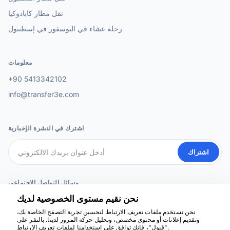
نقل مطار كابادوكيا
رحلة عشاء في البوسفور في إسطنبول
معلومات
+90 5413342102
info@transfer3e.com
اشترك في النشرة الإخبارية
اشتراك
وسائل التواصل الاجتماعي
نحن نقيم مستوى الخصوصية لديك
نحن نستخدم ملفات تعريف الارتباط لتحسين تجربة التصفح الخاصة بك،
وتقديم إعلانات أو محتوى مخصص، وتحليل حركة المرور لدينا. بالنقر على
نحن هنا للمساعدة
"قبول"، فإنك توافق على استخدامنا لملفات تعريف الارتباط.