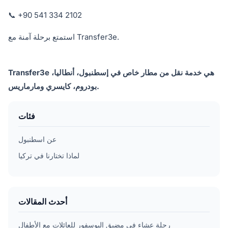
📞 +90 541 334 2102
استمتع برحلة آمنة مع Transfer3e.
Transfer3e هي خدمة نقل من مطار خاص في إسطنبول، أنطاليا،
بودروم، كايسري ومارماريس.
فئات
عن اسطنبول
لماذا تختارنا في تركيا
أحدث المقالات
رحلة عشاء في مضيق البوسفور للعائلات مع الأطفال