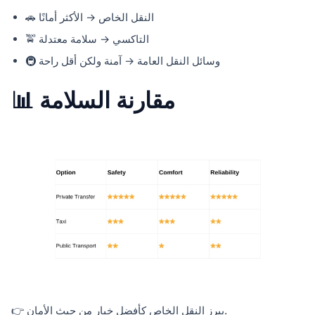
🚗 النقل الخاص → الأكثر أمانًا
🚖 التاكسي → سلامة معتدلة
🚇 وسائل النقل العامة → آمنة ولكن أقل راحة
📊 مقارنة السلامة
👉 يبرز النقل الخاص كأفضل خيار من حيث الأمان.