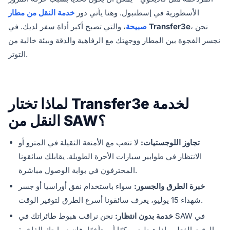
الأسطورية في إسطنبول. وهنا يأتي دور
خدمة النقل من مطار
، نحن
Transfer3e
، والتي تصبح أكبر أداة سفر لديك. في
صبيحة
نجسر الفجوة بين المطار ووجهتك مع الرفاهية والدقة وبيئة خالية من
التوتر.
لماذا تختار Transfer3e لخدمة
النقل من SAW؟
تجاوز اللوجستيات:
لا تتعب مع الأمتعة الثقيلة في المترو أو
الانتظار في طوابير سيارات الأجرة الطويلة. يقابلك سائقونا
المحترفون في بوابة الوصول مباشرة.
خبرة الطرق والجسور:
سواء باستخدام نفق أوراسيا أو جسر
شهداء 15 يوليو، يعرف سائقونا أسرع الطرق لتوفير الوقت.
خدمة بدون انتظار:
نحن نراقب هبوط طائراتك في SAW في
الوقت الفعلي. إذا هبطت مبكرًا أو متأخرًا، فإن سيارتك الفاخرة