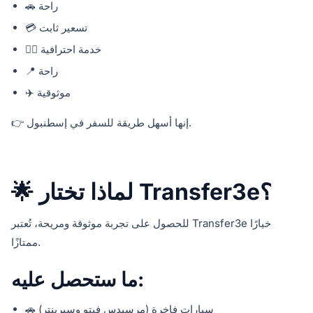
🚗 راحة
💳 تسعير ثابت
🧑‍✈️ خدمة احترافية
📍 راحة
✈️ موثوقية
👉 إنها أسهل طريقة للسفر في إسطنبول.
🌟 لماذا تختار Transfer3e؟
للحصول على تجربة موثوقة ومريحة، تُعتبر Transfer3e خيارًا
ممتازًا.
ما ستحصل عليه:
🚗 سيارات فاخرة (مرسيدس فيتو وسبرينتر)