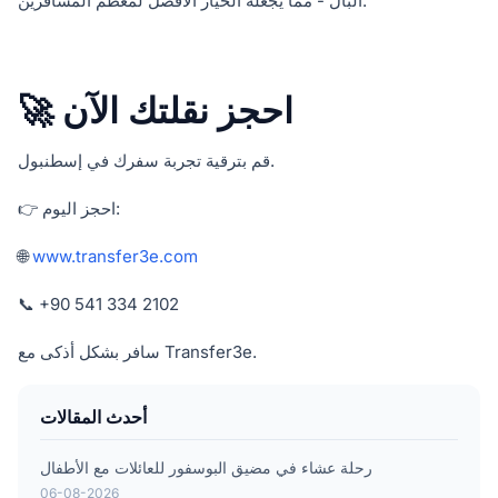
البال - مما يجعله الخيار الأفضل لمعظم المسافرين.
🚀 احجز نقلتك الآن
قم بترقية تجربة سفرك في إسطنبول.
👉 احجز اليوم:
🌐
www.transfer3e.com
📞 +90 541 334 2102
سافر بشكل أذكى مع Transfer3e.
أحدث المقالات
رحلة عشاء في مضيق البوسفور للعائلات مع الأطفال
06-08-2026