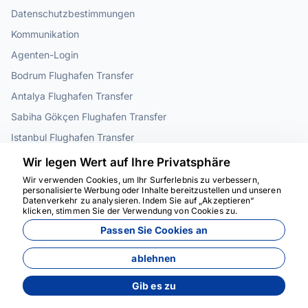
Datenschutzbestimmungen
Kommunikation
Agenten-Login
Bodrum Flughafen Transfer
Antalya Flughafen Transfer
Sabiha Gökçen Flughafen Transfer
Istanbul Flughafen Transfer
Cappadocia Flughafentransfer
Wir legen Wert auf Ihre Privatsphäre
Bosphorus-Abendessen-Kreuzfahrt in Istanbul
Wir verwenden Cookies, um Ihr Surferlebnis zu verbessern,
personalisierte Werbung oder Inhalte bereitzustellen und unseren
Datenverkehr zu analysieren. Indem Sie auf „Akzeptieren“
Wir sind für Sie da
klicken, stimmen Sie der Verwendung von Cookies zu.
INFORMATIONEN
Passen Sie Cookies an
+90 5413342102
ablehnen
info@transfer3e.com
Gib es zu