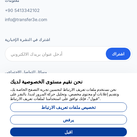
معلومات
+90 5413342102
info@transfer3e.com
اشترك في النشرة الإخبارية
اشتراك
وسائل التواصل الاجتماعي
نحن نقيم مستوى الخصوصية لديك
نحن نستخدم ملفات تعريف الارتباط لتحسين تجربة التصفح الخاصة بك،
وتقديم إعلانات أو محتوى مخصص، وتحليل حركة المرور لدينا. بالنقر على
نحن هنا للمساعدة
"قبول"، فإنك توافق على استخدامنا لملفات تعريف الارتباط.
تخصيص ملفات تعريف الارتباط
يرفض
اقبل
طورت بواسطة