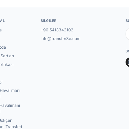
AL
BILGILER
B
a
+90 5413342102
info@transfer3e.com
zda
S
Şartları
olitikası
şi
Havalimanı
i
Havalimanı
i
Gökçen
nı Transferi