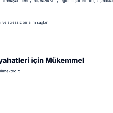
ini anlayan deneyimli, nazik ve iyi eğitimli şoförlerle çalışmaktad
ve stressiz bir alım sağlar.
eyahatleri için Mükemmel
dilmektedir: