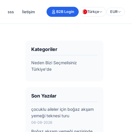
sss
İletişim
B2B Login
Türkçe
EUR
Kategoriler
Neden Bizi Seçmelisiniz
Türkiye'de
Son Yazılar
çocuklu aileler için boğaz akşam
yemeği teknesi turu
06-08-2026
Boğaz akşam yemeği gezisinde