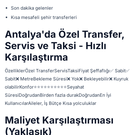
Son dakika gelenler
Kısa mesafeli şehir transferleri
Antalya'da Özel Transfer,
Servis ve Taksi - Hızlı
Karşılaştırma
ÖzelliklerÖzel TransferServisTaksiFiyat Şeffaflığı✅ Sabit✅
Sabit❌ MetreBekleme Süresi❌ Yok❌ Bekleyebilir❌ Kuyruk
olabilirKonfor⭐⭐⭐⭐⭐⭐⭐⭐⭐⭐Seyahat
SüresiDoğrudanBirden fazla durakDoğrudanEn İyi
KullanıcılarAileler, İş Bütçe Kısa yolculuklar
Maliyet Karşılaştırması
(Yaklaşık)