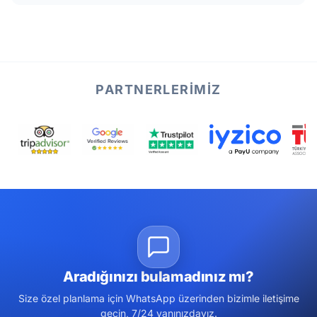
PARTNERLERIMIZ
Aradığınızı bulamadınız mı?
Size özel planlama için WhatsApp üzerinden bizimle iletişime
geçin, 7/24 yanınızdayız.