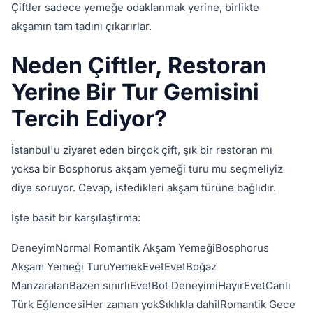
Çiftler sadece yemeğe odaklanmak yerine, birlikte
akşamın tam tadını çıkarırlar.
Neden Çiftler, Restoran
Yerine Bir Tur Gemisini
Tercih Ediyor?
İstanbul'u ziyaret eden birçok çift, şık bir restoran mı
yoksa bir Bosphorus akşam yemeği turu mu seçmeliyiz
diye soruyor. Cevap, istedikleri akşam türüne bağlıdır.
İşte basit bir karşılaştırma:
DeneyimNormal Romantik Akşam YemeğiBosphorus
Akşam Yemeği TuruYemekEvetEvetBoğaz
ManzaralarıBazen sınırlıEvetBot DeneyimiHayırEvetCanlı
Türk EğlencesiHer zaman yokSıklıkla dahilRomantik Gece