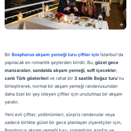
Bir
Bosphorus akşam yemeği turu çiftler için
İstanbul'da
yapılacak en romantik şeylerden biridir. Bu,
güzel gece
manzaraları
,
sandalda akşam yemeği
,
soft içecekler
,
canlı Türk gösterileri
ve rahat bir
3 saatlik Boğaz turu
'nu
birleştirerek, normal bir akşam yemeği randevusundan
daha özel bir şey isteyen çiftler için unutulmaz bir akşam
yaratır.
Yeni evli çiftler, yıldönümleri, sürpriz randevular veya
sadece birlikte güzel bir gece planlayan ziyaretçiler için,
Bosphorus akşam yemeği turu, romantizm, konfor ve