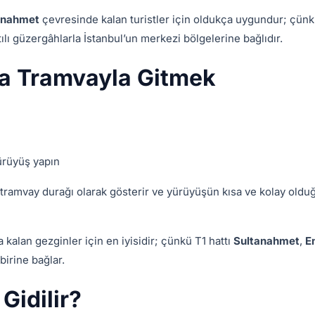
anahmet
çevresinde kalan turistler için oldukça uygundur; çün
tılı güzergâhlarla İstanbul’un merkezi bölgelerine bağlıdır.
’a Tramvayla Gitmek
yürüyüş yapın
k tramvay durağı olarak gösterir ve yürüyüşün kısa ve kolay old
kalan gezginler için en iyisidir; çünkü T1 hattı
Sultanahmet
,
E
birine bağlar.
Gidilir?