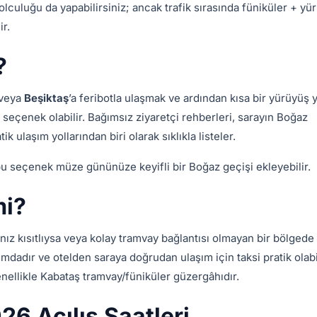
lculuğu da yapabilirsiniz; ancak trafik sırasında füniküler + yü
ir.
?
veya
Beşiktaş
’a feribotla ulaşmak ve ardından kısa bir yürüyüş 
seçenek olabilir. Bağımsız ziyaretçi rehberleri, sarayın Boğaz
k ulaşım yollarından biri olarak sıklıkla listeler.
 bu seçenek müze gününüze keyifli bir Boğaz geçişi ekleyebilir.
mi?
ınız kısıtlıysa veya kolay tramvay bağlantısı olmayan bir bölgede
dadır ve otelden saraya doğrudan ulaşım için taksi pratik olabil
enellikle Kabataş tramvay/füniküler güzergâhıdır.
6 Açılış Saatleri