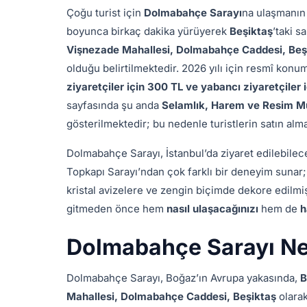
Çoğu turist için
Dolmabahçe Sarayı
na ulaşmanın
boyunca birkaç dakika yürüyerek
Beşiktaş
’taki s
Vişnezade Mahallesi, Dolmabahçe Caddesi, Beşi
olduğu belirtilmektedir. 2026 yılı için resmî konum
ziyaretçiler için 300 TL ve yabancı ziyaretçiler 
sayfasında şu anda
Selamlık, Harem ve Resim M
gösterilmektedir; bu nedenle turistlerin satın alm
Dolmabahçe Sarayı, İstanbul’da ziyaret edilebilece
Topkapı Sarayı’ndan çok farklı bir deneyim sunar
kristal avizelere ve zengin biçimde dekore edilmiş
gitmeden önce hem
nasıl ulaşacağınızı
hem de
h
Dolmabahçe Sarayı N
Dolmabahçe Sarayı, Boğaz’ın Avrupa yakasında,
B
Mahallesi, Dolmabahçe Caddesi, Beşiktaş
olarak 