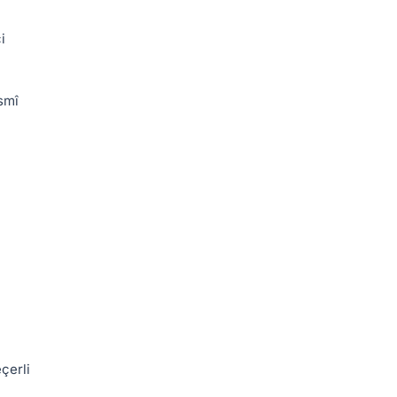
i
esmî
çerli