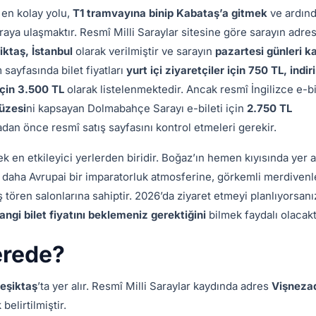
 en kolay yolu,
T1 tramvayına binip Kabataş’a gitmek
ve ardınd
araya ulaşmaktır. Resmî Milli Saraylar sitesine göre sarayın adres
ktaş, İstanbul
olarak verilmiştir ve sarayın
pazartesi günleri ka
 sayfasında bilet fiyatları
yurt içi ziyaretçiler için 750 TL, indir
için 3.500 TL
olarak listelenmektedir. Ancak resmî İngilizce e-bi
üzesi
ni kapsayan Dolmabahçe Sarayı e-bileti için
2.750 TL
adan önce resmî satış sayfasını kontrol etmeleri gerekir.
k en etkileyici yerlerden biridir. Boğaz’ın hemen kıyısında yer a
; daha Avrupai bir imparatorluk atmosferine, görkemli merdivenl
 tören salonlarına sahiptir. 2026’da ziyaret etmeyi planlıyorsanı
angi bilet fiyatını beklemeniz gerektiğini
bilmek faydalı olacakt
erede?
eşiktaş
’ta yer alır. Resmî Milli Saraylar kaydında adres
Vişneza
belirtilmiştir.