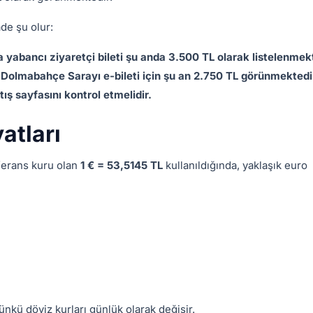
ade şu olur:
abancı ziyaretçi bileti şu anda 3.500 TL olarak listelenmekt
k Dolmabahçe Sarayı e-bileti için şu an 2.750 TL görünmektedi
ış sayfasını kontrol etmelidir.
atları
ferans kuru olan
1 € = 53,5145 TL
kullanıldığında, yaklaşık euro
ünkü döviz kurları günlük olarak değişir.