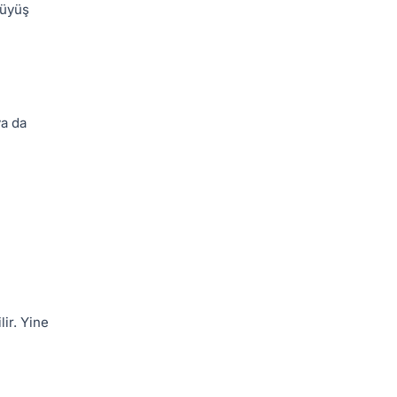
rüyüş
ya da
ir. Yine