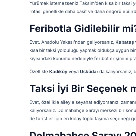
Yürümek istemezseniz Taksim’den kısa bir taksi yo
rotası genellikle daha basit ve daha öngörülebilird
Feribotla Gidilebilir mi
Evet. Anadolu Yakası’ndan geliyorsanız,
Kabataş
kısa bir taksi yolculuğu yapmak oldukça uygun bir 
kıyısındaki konumu nedeniyle feribot erişimini prati
Özellikle
Kadıköy
veya
Üsküdar
’da kalıyorsanız,
Taksi İyi Bir Seçenek 
Evet, özellikle aileyle seyahat ediyorsanız, zaman
kalıyorsanız. Dolmabahçe Sarayı merkezi bir konum
de turistler için en kolay toplu taşıma seçeneği g
Dolmabahçe Sarayı 202