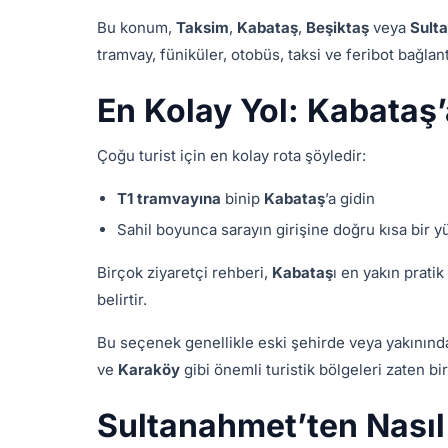
Bu konum,
Taksim
,
Kabataş
,
Beşiktaş
veya
Sult
tramvay, füniküler, otobüs, taksi ve feribot bağlan
En Kolay Yol: Kabataş
Çoğu turist için en kolay rota şöyledir:
T1 tramvayına
binip
Kabataş
’a gidin
Sahil boyunca sarayın girişine doğru kısa bir 
Birçok ziyaretçi rehberi,
Kabataş
ı en yakın prati
belirtir.
Bu seçenek genellikle eski şehirde veya yakınında 
ve
Karaköy
gibi önemli turistik bölgeleri zaten bir
Sultanahmet’ten Nasıl 