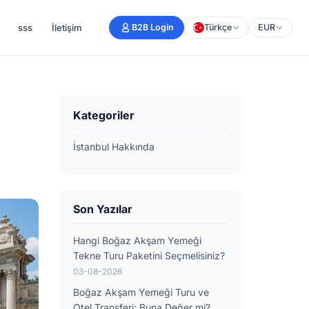
sss
İletişim
B2B Login
Türkçe
EUR
Kategoriler
İstanbul Hakkında
Son Yazılar
Hangi Boğaz Akşam Yemeği
Tekne Turu Paketini Seçmelisiniz?
03-08-2026
Boğaz Akşam Yemeği Turu ve
Otel Transferi: Buna Değer mi?