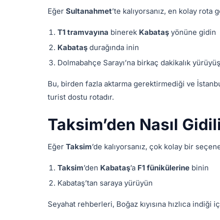
Eğer
Sultanahmet
’te kalıyorsanız, en kolay rota g
T1 tramvayına
binerek
Kabataş
yönüne gidin
Kabataş
durağında inin
Dolmabahçe Sarayı’na birkaç dakikalık yürüyüş
Bu, birden fazla aktarma gerektirmediği ve İstanbul
turist dostu rotadır.
Taksim’den Nasıl Gidil
Eğer
Taksim
’de kalıyorsanız, çok kolay bir seçen
Taksim
’den
Kabataş
’a
F1 fünikülerine
binin
Kabataş’tan saraya yürüyün
Seyahat rehberleri, Boğaz kıyısına hızlıca indiği i