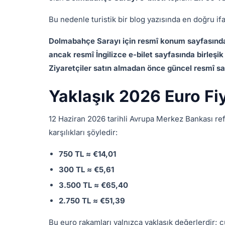
Bu nedenle turistik bir blog yazısında en doğru if
Dolmabahçe Sarayı için resmî konum sayfasında y
ancak resmî İngilizce e-bilet sayfasında birleşi
Ziyaretçiler satın almadan önce güncel resmî sat
Yaklaşık 2026 Euro Fiy
12 Haziran 2026 tarihli Avrupa Merkez Bankası re
karşılıkları şöyledir:
750 TL ≈ €14,01
300 TL ≈ €5,61
3.500 TL ≈ €65,40
2.750 TL ≈ €51,39
Bu euro rakamları yalnızca yaklaşık değerlerdir; ç