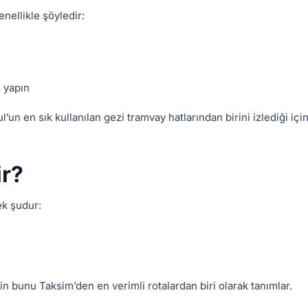
enellikle şöyledir:
 yapın
’un en sık kullanılan gezi tramvay hatlarından birini izlediği içi
ir?
ek şudur:
çin bunu Taksim’den en verimli rotalardan biri olarak tanımlar.