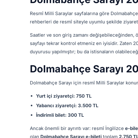
Resmî Milli Saraylar sayfalarına göre Dolmabahç
rehberleri de resmî siteyle uyumlu şekilde ziyaret
Saatler ve son giriş zamanı değişebileceğinden, öz
sayfayı tekrar kontrol etmeniz en iyisidir. Zaten 20
duyurusu yapılmıştır; bu da istisnaların olabilece
Dolmabahçe Sarayı 202
Dolmabahçe Sarayı için resmî Milli Saraylar konum
Yurt içi ziyaretçi:
750 TL
Yabancı ziyaretçi:
3.500 TL
İndirimli bilet:
300 TL
Ancak önemli bir ayrıntı var: resmî İngilizce
e-bile
olan
Dolmabahçe Sarayı e-bileti
toplam
2.750 T