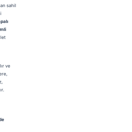
an sahil
i
palı
imli
let
lır ve
ere,
z,
ır.
de