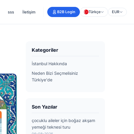
sss
İletişim
B2B Login
Türkçe
EUR
Kategoriler
İstanbul Hakkında
Neden Bizi Seçmelisiniz
Türkiye'de
Son Yazılar
çocuklu aileler için boğaz akşam
yemeği teknesi turu
06-08-2026