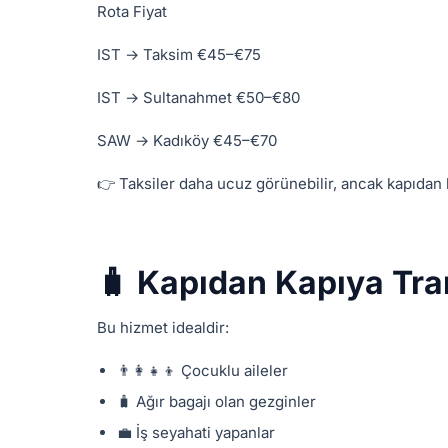
Rota Fiyat
IST → Taksim €45–€75
IST → Sultanahmet €50–€80
SAW → Kadıköy €45–€70
👉 Taksiler daha ucuz görünebilir, ancak kapıdan ka
🧳 Kapıdan Kapıya Tra
Bu hizmet idealdir:
👨‍👩‍👧‍👦 Çocuklu aileler
🧳 Ağır bagajı olan gezginler
💼 İş seyahati yapanlar