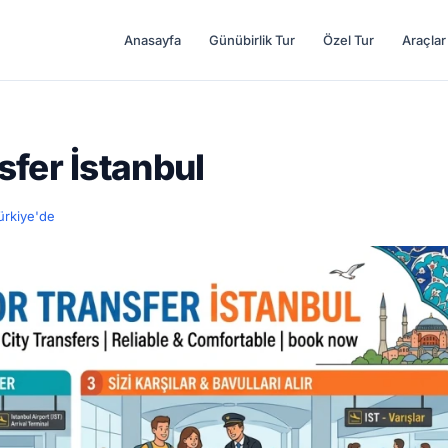
Anasayfa
Günübirlik Tur
Özel Tur
Araçlar
fer İstanbul
ürkiye'de