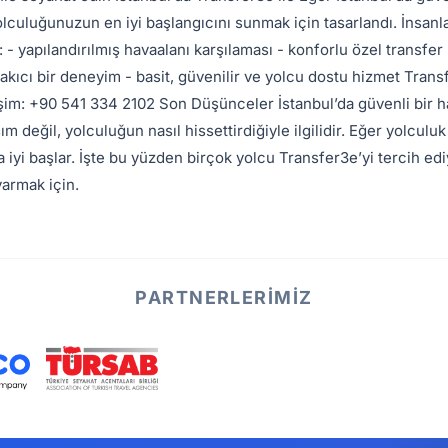
olculuğunuzun en iyi başlangıcını sunmak için tasarlandı. İnsanl
 yapılandırılmış havaalanı karşılaması - konforlu özel transfer 
 akıcı bir deneyim - basit, güvenilir ve yolcu dostu hizmet Tran
im: +90 541 334 2102 Son Düşünceler İstanbul’da güvenli bir h
ım değil, yolculuğun nasıl hissettirdiğiyle ilgilidir. Eğer yolculuk
 iyi başlar. İşte bu yüzden birçok yolcu Transfer3e’yi tercih edi
varmak için.
PARTNERLERIMIZ