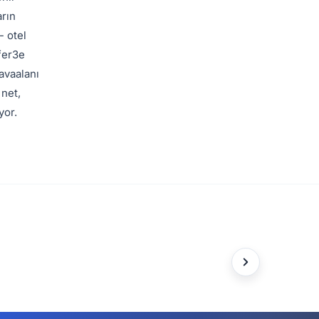
arın
- otel
sfer3e
avaalanı
 net,
yor.