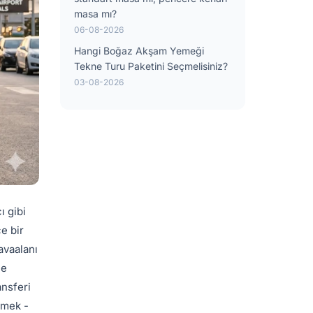
masa mı?
06-08-2026
Hangi Boğaz Akşam Yemeği
Tekne Turu Paketini Seçmelisiniz?
03-08-2026
ı gibi
e bir
havaalanı
le
ansferi
memek -