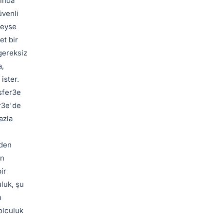
nında
üvenli
deyse
et bir
 gereksiz
a,
ister.
nsfer3e
er3e'de
azla
eden
en
ir
luk, şu
n
olculuk