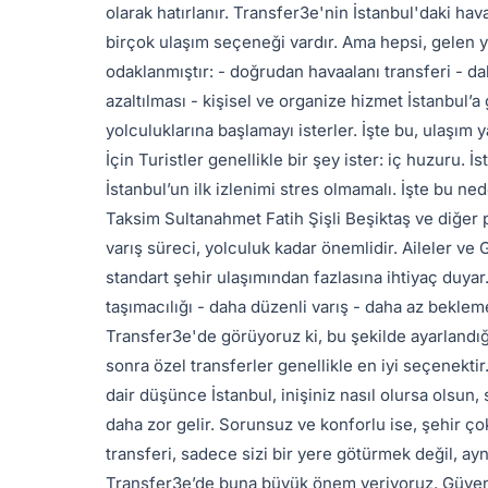
olarak hatırlanır. Transfer3e'nin İstanbul'daki ha
birçok ulaşım seçeneği vardır. Ama hepsi, gelen y
odaklanmıştır: - doğrudan havaalanı transferi - daha
azaltılması - kişisel ve organize hizmet İstanbul’a
yolculuklarına başlamayı isterler. İşte bu, ulaşım 
İçin Turistler genellikle bir şey ister: iç huzuru. İst
İstanbul’un ilk izlenimi stres olmamalı. İşte bu ne
Taksim Sultanahmet Fatih Şişli Beşiktaş ve diğer p
varış süreci, yolculuk kadar önemlidir. Aileler ve 
standart şehir ulaşımından fazlasına ihtiyaç duyar. 
taşımacılığı - daha düzenli varış - daha az bekl
Transfer3e'de görüyoruz ki, bu şekilde ayarlandığ
sonra özel transferler genellikle en iyi seçenektir
dair düşünce İstanbul, inişiniz nasıl olursa olsun, si
daha zor gelir. Sorunsuz ve konforlu ise, şehir ço
transferi, sadece sizi bir yere götürmek değil, ay
Transfer3e’de buna büyük önem veriyoruz. Güvenle