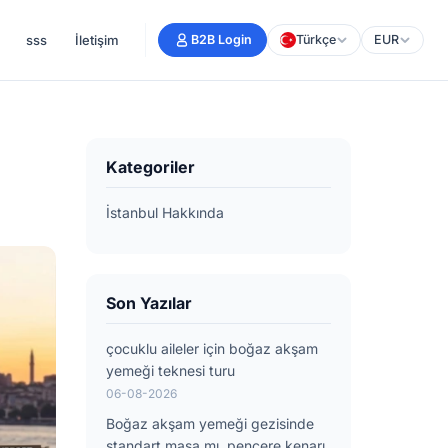
sss
İletişim
B2B Login
Türkçe
EUR
Kategoriler
İstanbul Hakkında
Son Yazılar
çocuklu aileler için boğaz akşam
yemeği teknesi turu
06-08-2026
Boğaz akşam yemeği gezisinde
standart masa mı, pencere kenarı