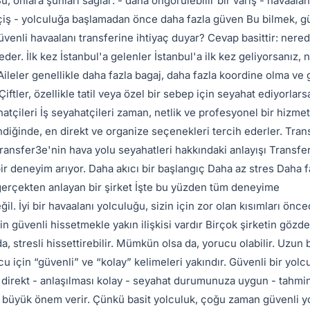
Bu, onlara şunları sağlar: - daha öngörülebilir bir varış - havaala
çiş - yolculuğa başlamadan önce daha fazla güven Bu bilmek, g
üvenli havaalanı transferine ihtiyaç duyar? Cevap basittir: nere
er. İlk kez İstanbul'a gelenler İstanbul'a ilk kez geliyorsanız, n
er Aileler genellikle daha fazla bagaj, daha fazla koordine olma ve
iftler, özellikle tatil veya özel bir sebep için seyahat ediyorlars
tçileri İş seyahatçileri zaman, netlik ve profesyonel bir hizmet 
diğinde, en direkt ve organize seçenekleri tercih ederler. Tra
ransfer3e'nin hava yolu seyahatleri hakkındaki anlayışı Transf
bir deneyim arıyor. Daha akıcı bir başlangıç Daha az stres Daha f
ı gerçekten anlayan bir şirket İşte bu yüzden tüm deneyime
il. İyi bir havaalanı yolculuğu, sizin için zor olan kısımları önc
n güvenli hissetmekle yakın ilişkisi vardır Birçok şirketin gözd
, stresli hissettirebilir. Mümkün olsa da, yorucu olabilir. Uzun b
için “güvenli” ve “kolay” kelimeleri yakındır. Güvenli bir yolcu
 direkt - anlaşılması kolay - seyahat durumunuza uygun - tahmi
 büyük önem verir. Çünkü basit yolculuk, çoğu zaman güvenli y