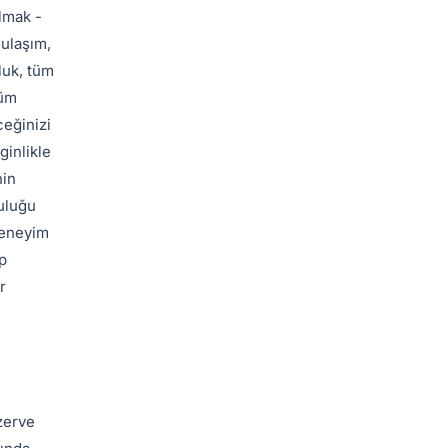
lmak -
 ulaşım,
luk, tüm
tüm
ceğinizi
ginlikle
nin
culuğu
Deneyim
p
r
zerve