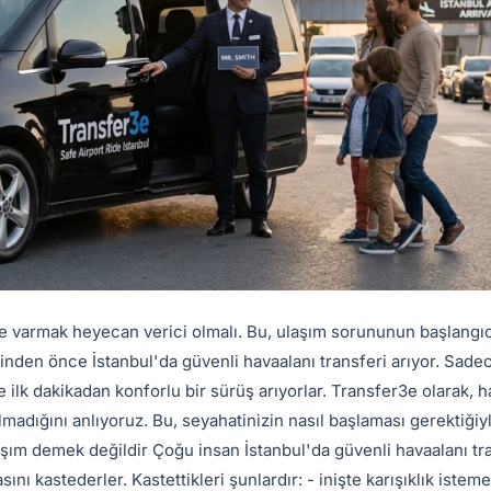
re varmak heyecan verici olmalı. Bu, ulaşım sorununun başlangıc
inden önce İstanbul'da güvenli havaalanı transferi arıyor. Sadec
ve ilk dakikadan konforlu bir sürüş arıyorlar. Transfer3e olarak, 
madığını anlıyoruz. Bu, seyahatinizin nasıl başlaması gerektiğiy
ulaşım demek değildir Çoğu insan İstanbul'da güvenli havaalanı tr
sını kastederler. Kastettikleri şunlardır: - inişte karışıklık iste