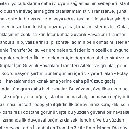
vaalanı yolculuklarına daha iyi uyum sağlamasının sebepleri İstan
olcuların ihtiyaçlarına göre tasarlanmamıştır. Transfer3e, şuna
 konforlu bir varış - otel veya adres teslimi - inişte karışıklığın
 gelen insanların lojistiği çözmeye başlamasını istemezler. Onlar,
yaklaşımımızdaki farktır. İstanbul'da Güvenli Havaalanı Transferi 
anbul’a inip, valizlerini alıp, sonraki adımın belli olmasını isterler
denle Transfer3e, şu yerlere gelen turistler için özellikle uygund
opüler bölgeler İlk kez gelenler için doğrudan otel erişimi ve ne
Gruplar İçin Güvenli Havaalanı Transferi Aileler ve gruplar, genel
Koordinasyon şarttır. Bunlar şunları içerir: - yeterli alan - kolay
eme - havaalanından konaklama yerine daha pürüzsüz geçiş
ında, tüm grup daha hızlı rahatlar. Bu yüzden, özellikle uzun uç
. İşte doğru yolculuğun, İstanbul’un nasıl algılanmasını değiştird
zi nasıl hissettireceğiyle ilgilidir. İlk deneyiminiz karışıklık ise, 
k daha hızlı dostane görünür. İşte bu yüzden güvenli bir havaala
nı zamanda ilk duygusal bağınızı da şekillendirir. Ve bu yüzden
 seyahat edin İstanbul’da Transfer3e ile Eğer İstanbul’da güve