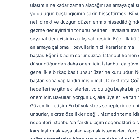
ulaşımın ne kadar zaman alacağını anlamaya çalışm
yolculuğun başlangıcının sakin hissettirmesi Büyük
net, direkt ve düzgün düzenlenmiş hissedildiğinde g
gezme deneyiminin tonunu belirler Havaalanı trans
seyahat deneyisinin açılış sahnesidir. Eğer ilk böl
anlamaya çalışma - bavullarla hızlı kararlar alma
başlar. Eğer ilk adım sorunsuzsa, İstanbul hemen d
düşündüğünden daha önemlidir. İstanbul'da güvenli
genellikle birkaç basit unsur üzerine kuruludur. 
baştan sona yapılandırılmış olmalı. Direkt rota Ç
hedeflerine gitmek isterler, yolculuğu başka bir
önemlidir. Bavullar, yorgunluk, aile üyeleri ve tan
Güvenilir iletişim En büyük stres sebeplerinden biri,
unsurlar, ekstra özellikler değil, hizmetin temelid
nedenleri İstanbul’da farklı ulaşım seçenekleri ols
karşılaştırmak veya plan yapmak istemezler. Yorg