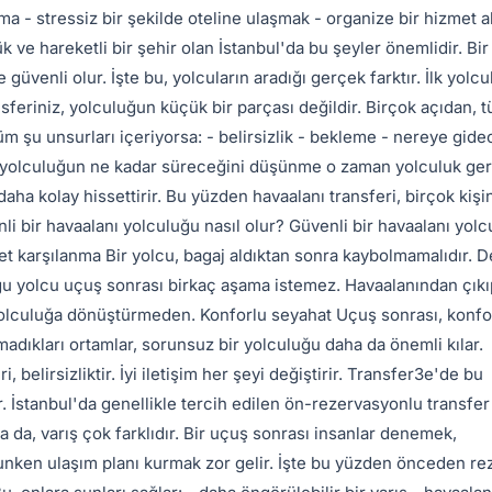
a - stressiz bir şekilde oteline ulaşmak - organize bir hizmet a
 ve hareketli bir şehir olan İstanbul'da bu şeyler önemlidir. Bir
üvenli olur. İşte bu, yolcuların aradığı gerçek farktır. İlk yolcu
feriniz, yolculuğun küçük bir parçası değildir. Birçok açıdan, 
üm şu unsurları içeriyorsa: - belirsizlik - bekleme - nereye gide
 - yolculuğun ne kadar süreceğini düşünme o zaman yolculuk ger
aha kolay hissettirir. Bu yüzden havaalanı transferi, birçok kişi
 bir havaalanı yolculuğu nasıl olur? Güvenli bir havaalanı yol
Net karşılanma Bir yolcu, bagaj aldıktan sonra kaybolmamalıdır. 
oğu yolcu uçuş sonrası birkaç aşama istemez. Havaalanından çıkı
 yolculuğa dönüştürmeden. Konforlu seyahat Uçuş sonrası, konfo
ımadıkları ortamlar, sorunsuz bir yolculuğu daha da önemli kılar.
 belirsizliktir. İyi iletişim her şeyi değiştirir. Transfer3e'de bu
ir. İstanbul'da genellikle tercih edilen ön-rezervasyonlu transfer
a da, varış çok farklıdır. Bir uçuş sonrası insanlar denemek,
unken ulaşım planı kurmak zor gelir. İşte bu yüzden önceden re