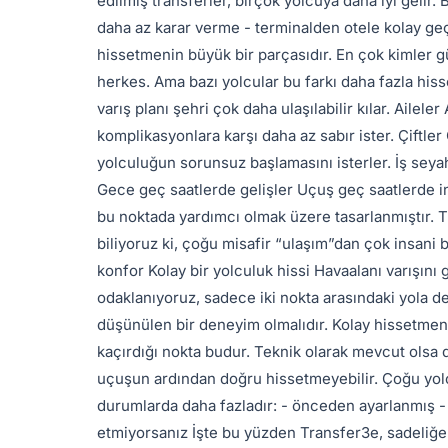
edilmiş transferler, birçok yolcuya daha iyi gelir. 
daha az karar verme - terminalden otele kolay ge
hissetmenin büyük bir parçasıdır. En çok kimler g
herkes. Ama bazı yolcular bu farkı daha fazla hissed
varış planı şehri çok daha ulaşılabilir kılar. Ailel
komplikasyonlara karşı daha az sabır ister. Çiftler Ç
yolculuğun sorunsuz başlamasını isterler. İş seyaha
Gece geç saatlerde gelişler Uçuş geç saatlerde in
bu noktada yardımcı olmak üzere tasarlanmıştır. T
biliyoruz ki, çoğu misafir “ulaşım”dan çok insani 
konfor Kolay bir yolculuk hissi Havaalanı varışın
odaklanıyoruz, sadece iki nokta arasındaki yola değ
düşünülen bir deneyim olmalıdır. Kolay hissetmeni
kaçırdığı nokta budur. Teknik olarak mevcut olsa da
uçuşun ardından doğru hissetmeyebilir. Çoğu yolcu 
durumlarda daha fazladır: - önceden ayarlanmış -
etmiyorsanız İşte bu yüzden Transfer3e, sadeliğe