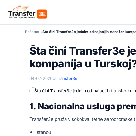
Početna
Šta čini Transfer3e jednim od najboljih transfer kompa
Šta čini Transfer3e j
kompanija u Turskoj
04-02-2026
O Transfer3e
1. Nacionalna usluga prem
Transfer3e pruža visokokvalitetne aerodromske tra
Istanbul