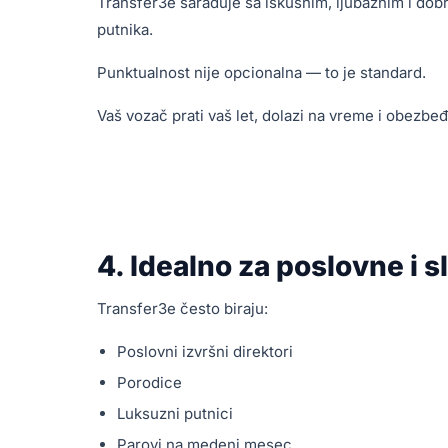
Transfer3e sarađuje sa iskusnim, ljubaznim i d
putnika.
Punktualnost nije opcionalna — to je standard.
Vaš vozač prati vaš let, dolazi na vreme i obezbe
4. Idealno za poslovne i 
Transfer3e često biraju:
Poslovni izvršni direktori
Porodice
Luksuzni putnici
Parovi na medeni mesec