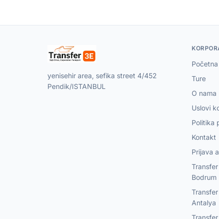
KORPOR
Početna
yenisehir area, sefika street 4/452
Ture
Pendik/ISTANBUL
O nama
Uslovi k
Politika 
Kontakt
Prijava 
Transfe
Bodrum
Transfe
Antalya
Transfe