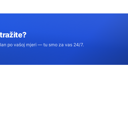
tražite?
an po vašoj mjeri — tu smo za vas 24/7.