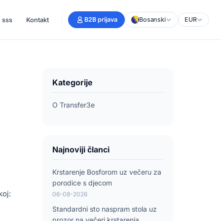
sss
Kontakt
B2B prijava
Bosanski
EUR
Kategorije
O Transfer3e
Najnoviji članci
Krstarenje Bosforom uz večeru za
porodice s djecom
koj:
06-08-2026
Standardni sto naspram stola uz
prozor na večeri krstarenja