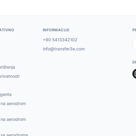
ATIVNO
INFORMACIJE
P
+90 5413342102
info@transfer3e.com
D
orištenja
privatnosti
agenta
r na aerodrom
r na aerodrom
r sa aerodroma