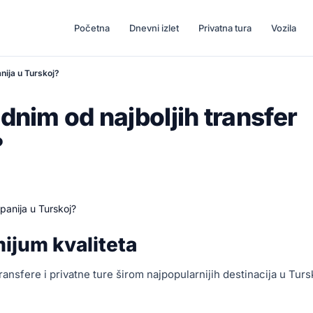
Početna
Dnevni izlet
Privatna tura
Vozila
nija u Turskoj?
ednim od najboljih transfer
?
ijum kvaliteta
nsfere i privatne ture širom najpopularnijih destinacija u Turs