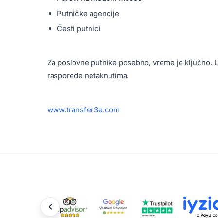
Putničke agencije
Česti putnici
Za poslovne putnike posebno, vreme je ključno. Un
rasporede netaknutima.
www.transfer3e.com