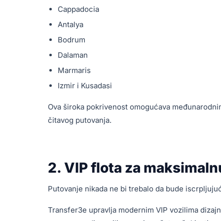
Cappadocia
Antalya
Bodrum
Dalaman
Marmaris
Izmir i Kusadasi
Ova široka pokrivenost omogućava međunarodnim 
čitavog putovanja.
2. VIP flota za maksimal
Putovanje nikada ne bi trebalo da bude iscrpljuju
Transfer3e upravlja modernim VIP vozilima dizajni