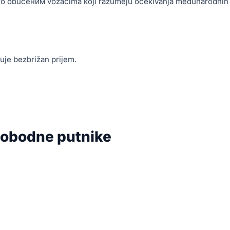
obro obučеним vozačima koji razumeju očekivanja međunarodnih
đuje bezbrižan prijem.
slobodne putnike