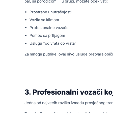
par, sa porodicom ili u grupi, možete očekivati:
Prostrane unutrašnjosti
Vozila sa klimom
Profesionalne vozače
Pomoć sa prtljagom
Uslugu "od vrata do vrata"
Za mnoge putnike, ovaj nivo usluge pretvara obič
3. Profesionalni vozači k
Jedna od najvećih razlika između prosječnog tran