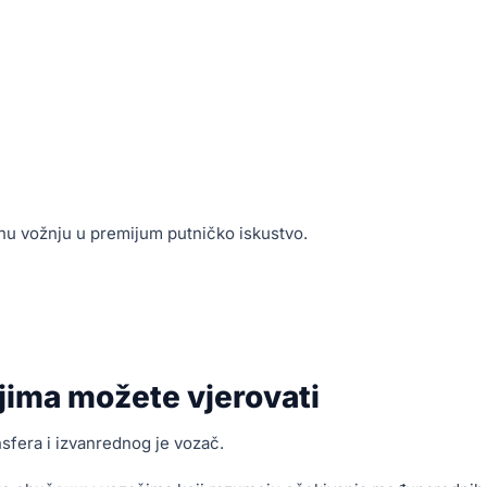
nu vožnju u premijum putničko iskustvo.
ojima možete vjerovati
sfera i izvanrednog je vozač.