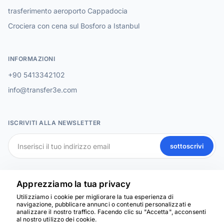
trasferimento aeroporto Cappadocia
Crociera con cena sul Bosforo a Istanbul
INFORMAZIONI
+90 5413342102
info@transfer3e.com
ISCRIVITI ALLA NEWSLETTER
sottoscrivi
SOCIAL MEDIA
Apprezziamo la tua privacy
Utilizziamo i cookie per migliorare la tua esperienza di
navigazione, pubblicare annunci o contenuti personalizzati e
analizzare il nostro traffico. Facendo clic su "Accetta", acconsenti
Siamo qui per aiutarti
al nostro utilizzo dei cookie.