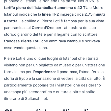
pubblico di Istanbul e richiede una tariffa. Nel 2026, la
tariffa piena dell’Istanbulkart anonima è 42 TL
, e Metro
Istanbul indica che la
linea TF2
impiega circa
2,75 minuti
a tratta
. La collina di Pierre Loti è famosa per la sua vista
panoramica sul
Corno d’Oro
, per l’atmosfera del suo
storico giardino del tè e per il legame con lo scrittore
francese
Pierre Loti
, che ammirava Istanbul e scriveva
osservando questa zona.
Pierre Loti è uno di quei luoghi di Istanbul che i turisti
visitano non per un biglietto da museo o per un’attrazione
formale, ma per
l’esperienza
: il panorama, l’atmosfera, la
storia di Eyüp e la sensazione di vedere la città dall’alto. È
particolarmente popolare tra i visitatori che desiderano
una tappa più scenografica e culturale oltre al solito
itinerario di Sultanahmet.