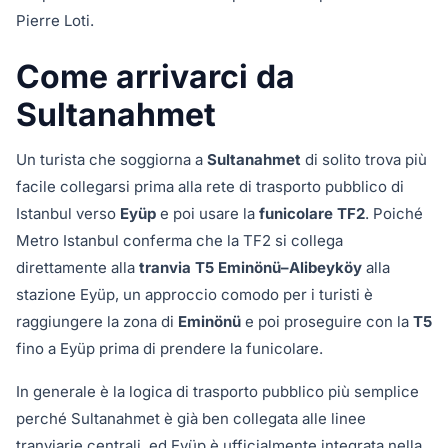
Pierre Loti.
Come arrivarci da
Sultanahmet
Un turista che soggiorna a
Sultanahmet
di solito trova più
facile collegarsi prima alla rete di trasporto pubblico di
Istanbul verso
Eyüp
e poi usare la
funicolare TF2
. Poiché
Metro Istanbul conferma che la TF2 si collega
direttamente alla
tranvia T5 Eminönü–Alibeyköy
alla
stazione Eyüp, un approccio comodo per i turisti è
raggiungere la zona di
Eminönü
e poi proseguire con la
T5
fino a Eyüp prima di prendere la funicolare.
In generale è la logica di trasporto pubblico più semplice
perché Sultanahmet è già ben collegata alle linee
tranviarie centrali, ed Eyüp è ufficialmente integrata nella