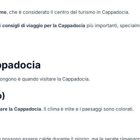
eme
, che è considerato il centro del turismo in Cappadocia.
i
consigli di viaggio per la Cappadocia
più importanti, special
ppadocia
pongono è quando visitare la Cappadocia.
o)
tare la Cappadocia
. Il clima è mite e i paesaggi sono colorati.
ure possono essere calde durante il giorno, ma le serate rimango