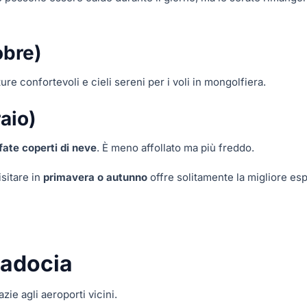
obre)
re confortevoli e cieli sereni per i voli in mongolfiera.
aio)
fate coperti di neve
. È meno affollato ma più freddo.
visitare in
primavera o autunno
offre solitamente la migliore es
padocia
ie agli aeroporti vicini.