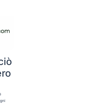
ciò
ero
è
Ogni