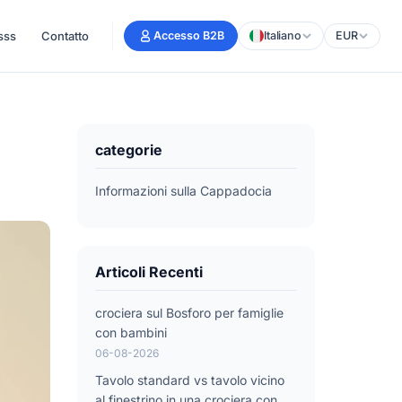
sss
Contatto
Accesso B2B
Italiano
EUR
categorie
Informazioni sulla Cappadocia
Articoli Recenti
crociera sul Bosforo per famiglie
con bambini
06-08-2026
Tavolo standard vs tavolo vicino
al finestrino in una crociera con