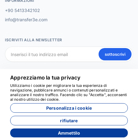
INFORMAZIONI
+90 5413342102
info@transfer3e.com
ISCRIVITI ALLA NEWSLETTER
sottoscrivi
SOCIAL MEDIA
Apprezziamo la tua privacy
Utilizziamo i cookie per migliorare la tua esperienza di
navigazione, pubblicare annunci o contenuti personalizzati e
analizzare il nostro traffico. Facendo clic su "Accetta", acconsenti
Siamo qui per aiutarti
al nostro utilizzo dei cookie.
Personalizza i cookie
rifiutare
Ammettilo
Sviluppato da