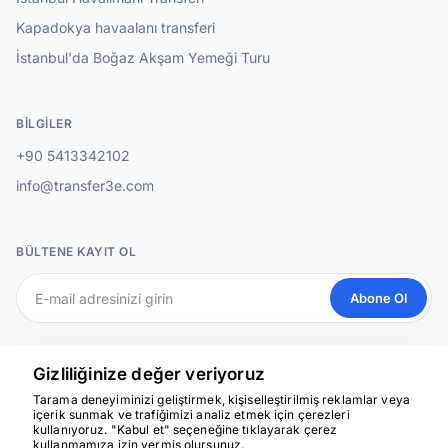
Kapadokya havaalanı transferi
İstanbul'da Boğaz Akşam Yemeği Turu
BILGILER
+90 5413342102
info@transfer3e.com
BÜLTENE KAYIT OL
Abone Ol
SOSYAL MEDYA
Gizliliğinize değer veriyoruz
Tarama deneyiminizi geliştirmek, kişiselleştirilmiş reklamlar veya
içerik sunmak ve trafiğimizi analiz etmek için çerezleri
kullanıyoruz. "Kabul et" seçeneğine tıklayarak çerez
Yardım için buradayız
kullanmamıza izin vermiş olursunuz.