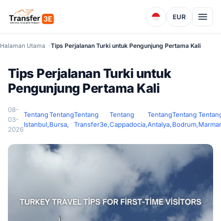
EUR
Halaman Utama
Tips Perjalanan Turki untuk Pengunjung Pertama Kali
Tips Perjalanan Turki untuk
Pengunjung Pertama Kali
08-
Tentang
Tentang
Tentang
Tentang
Tentang
Tentang
Tentan
03-
Istanbul,
Bursa,
Transfer3e,
Cappadocia,
Antalya,
Bodrum,
Marmar
2026