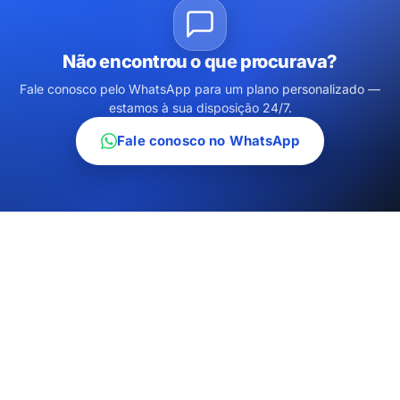
Não encontrou o que procurava?
Fale conosco pelo WhatsApp para um plano personalizado —
estamos à sua disposição 24/7.
Fale conosco no WhatsApp