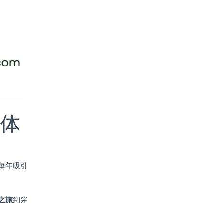
和体
每年吸引
之旅
到穿