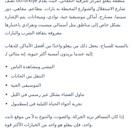
تصف GoTürkiye منطقة بيغلو كمركز للترفيه التلقائي، حيث يقدم
شارع الاستقلال والشوارع المحيطة به بارات، مطاعم، مقاهي، دور
سينما، مسارح، أماكن موسيقية حية، نوادي، وميحانات. يتم الإشارة
بشكل خاص إلى مناطق مثل أسمالي ميسيت ونفزادي باعتبارها
معروفة بثقافة الشرب والبارات.
بالنسبة للسياح، يجعل ذلك من بيغلو واحدًا من أفضل الأماكن للذهاب
إليه عندما يريدون أمسية أكثر حيوية. إنه مثالي لـ:
المشي ومشاهدة الناس
التنقل بين الحانات
الموسيقى الحية
تناول العشاء بشكل غير رسمي في الليل
تجربة أجواء الحياة الليلية في إسطنبول
إذا كان المسافر يريد الحركة، والصوت، والتنوع بدلاً من موقع ثابت
واحد، فإن بيغلو هو واحد من الخيارات الأكثر قوة.