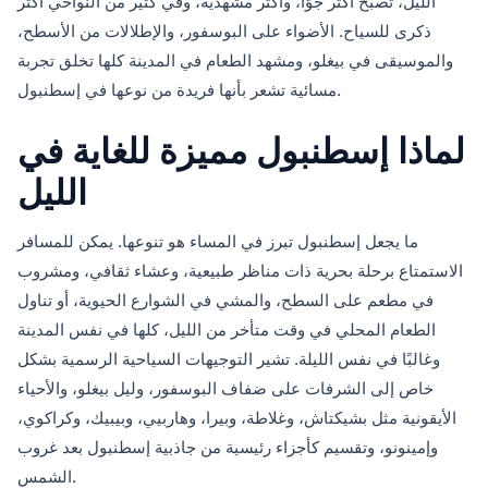
الليل، تصبح أكثر جوًّا، وأكثر مشهدية، وفي كثير من النواحي أكثر
ذكرى للسياح. الأضواء على البوسفور، والإطلالات من الأسطح،
والموسيقى في بيغلو، ومشهد الطعام في المدينة كلها تخلق تجربة
مسائية تشعر بأنها فريدة من نوعها في إسطنبول.
لماذا إسطنبول مميزة للغاية في
الليل
ما يجعل إسطنبول تبرز في المساء هو تنوعها. يمكن للمسافر
الاستمتاع برحلة بحرية ذات مناظر طبيعية، وعشاء ثقافي، ومشروب
في مطعم على السطح، والمشي في الشوارع الحيوية، أو تناول
الطعام المحلي في وقت متأخر من الليل، كلها في نفس المدينة
وغالبًا في نفس الليلة. تشير التوجيهات السياحية الرسمية بشكل
خاص إلى الشرفات على ضفاف البوسفور، وليل بيغلو، والأحياء
الأيقونية مثل بشيكتاش، وغلاطة، وبيرا، وهاربيي، وبيبيك، وكراكوي،
وإمينونو، وتقسيم كأجزاء رئيسية من جاذبية إسطنبول بعد غروب
الشمس.