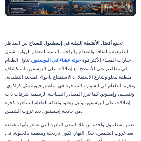
تجمع
أفضل الأنشطة الليلية في إسطنبول للسياح
بين المناظر
الطبيعية والثقافة والطعام والراحة. بالنسبة لمعظم الزوار، تشمل
خيارات المساء الأكثر قوة
جولة عشاء في البوسفور
، تناول الطعام
في مطاعم على الأسطح مع إطلالات على البوسفور، استكشاف
منطقة بيغلو وشارع الاستقلال، الاستمتاع بأجواء الميحنة التقليدية،
وتجربة الطعام في الشوارع المتأخرة في مناطق حيوية مثل كراكوي،
وتقسيم، وإمينونو. كما تبرز المصادر السياحية الرسمية شرفات ذات
إطلالات على البوسفور، وليل بيغلو، وثقافة الطعام المتأخرة كجزء
من جاذبية إسطنبول بعد غروب الشمس.
تعتبر إسطنبول واحدة من تلك المدن النادرة التي تشعر بأنها مختلفة
بعد غروب الشمس. خلال النهار، تكون تاريخية ومفعمة بالحيوية. في