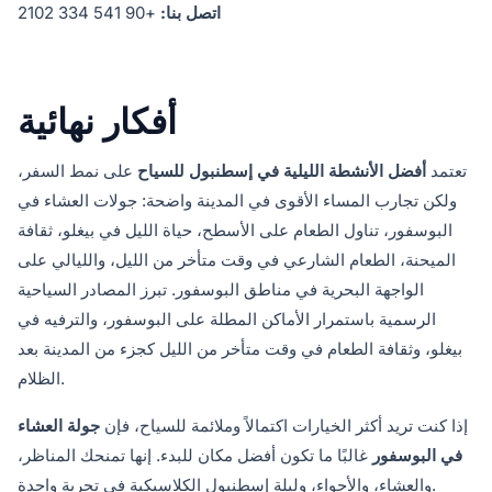
اتصل بنا:
+90 541 334 2102
أفكار نهائية
تعتمد
أفضل الأنشطة الليلية في إسطنبول للسياح
على نمط السفر،
ولكن تجارب المساء الأقوى في المدينة واضحة: جولات العشاء في
البوسفور، تناول الطعام على الأسطح، حياة الليل في بيغلو، ثقافة
الميحنة، الطعام الشارعي في وقت متأخر من الليل، والليالي على
الواجهة البحرية في مناطق البوسفور. تبرز المصادر السياحية
الرسمية باستمرار الأماكن المطلة على البوسفور، والترفيه في
بيغلو، وثقافة الطعام في وقت متأخر من الليل كجزء من المدينة بعد
الظلام.
إذا كنت تريد أكثر الخيارات اكتمالاً وملائمة للسياح، فإن
جولة العشاء
في البوسفور
غالبًا ما تكون أفضل مكان للبدء. إنها تمنحك المناظر،
والعشاء، والأجواء، وليلة إسطنبول الكلاسيكية في تجربة واحدة.