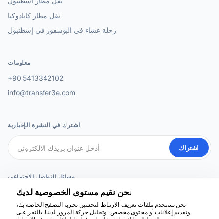
نقل مطار اسطنبول
نقل مطار كابادوكيا
رحلة عشاء في البوسفور في إسطنبول
معلومات
+90 5413342102
info@transfer3e.com
اشترك في النشرة الإخبارية
اشتراك
وسائل التواصل الاجتماعي
نحن نقيم مستوى الخصوصية لديك
نحن نستخدم ملفات تعريف الارتباط لتحسين تجربة التصفح الخاصة بك،
وتقديم إعلانات أو محتوى مخصص، وتحليل حركة المرور لدينا. بالنقر على
نحن هنا للمساعدة