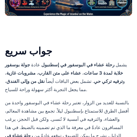
جواب سريع
يشمل
رحلة عشاء في البوسفور في إسطنبول
عادة
جولة بوسفور
خلابة لمدة 3 ساعات
،
عشاء على متن القارب
،
مشروبات غازية
،
و
ترفيه تركي حي
. تشمل بعض الباقات أيضاً
نقل من وإلى الفندق
،
مما يجعل التجربة أكثر سهولة وراحة للسياح.
بالنسبة للعديد من الزوار، تعتبر رحلة عشاء في البوسفور واحدة من
أفضل الطرق للاستمتاع بإسطنبول ليلاً. تجمع بين مشاهدة المعالم،
والعشاء، والترفيه في أمسية لا تُنسى. ولكن قبل الحجز، يرغب
المسافرون عادةً في معرفة ما الذي تم تضمينه بالضبط. في هذا
الدليل، نشرح ما يمكن للضيوف توقعه عادةً من
رحلة عشاء في