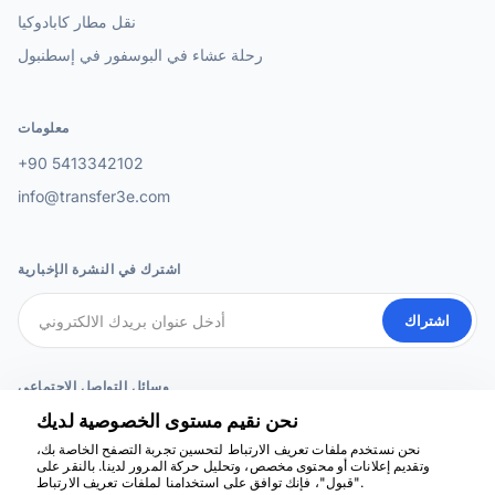
نقل مطار كابادوكيا
رحلة عشاء في البوسفور في إسطنبول
معلومات
+90 5413342102
info@transfer3e.com
اشترك في النشرة الإخبارية
اشتراك
وسائل التواصل الاجتماعي
نحن نقيم مستوى الخصوصية لديك
نحن نستخدم ملفات تعريف الارتباط لتحسين تجربة التصفح الخاصة بك،
وتقديم إعلانات أو محتوى مخصص، وتحليل حركة المرور لدينا. بالنقر على
نحن هنا للمساعدة
"قبول"، فإنك توافق على استخدامنا لملفات تعريف الارتباط.