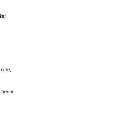
fer
 rute,
n besar