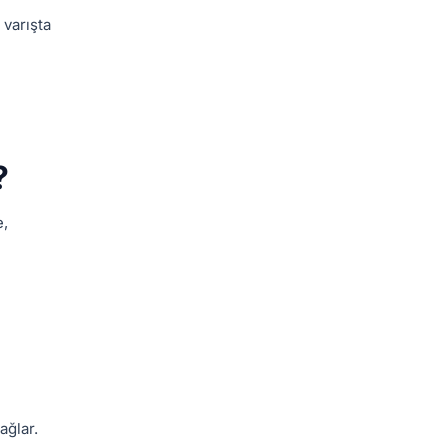
 varışta
?
e,
ağlar.