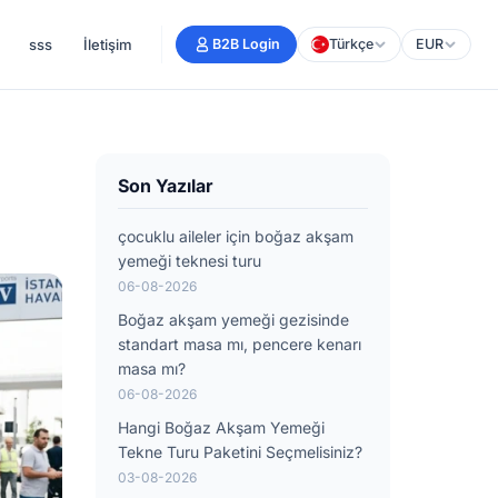
sss
İletişim
B2B Login
Türkçe
EUR
Son Yazılar
çocuklu aileler için boğaz akşam
yemeği teknesi turu
06-08-2026
Boğaz akşam yemeği gezisinde
standart masa mı, pencere kenarı
masa mı?
06-08-2026
Hangi Boğaz Akşam Yemeği
Tekne Turu Paketini Seçmelisiniz?
03-08-2026