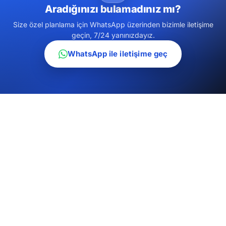
Aradığınızı bulamadınız mı?
Size özel planlama için WhatsApp üzerinden bizimle iletişime
geçin, 7/24 yanınızdayız.
WhatsApp ile iletişime geç