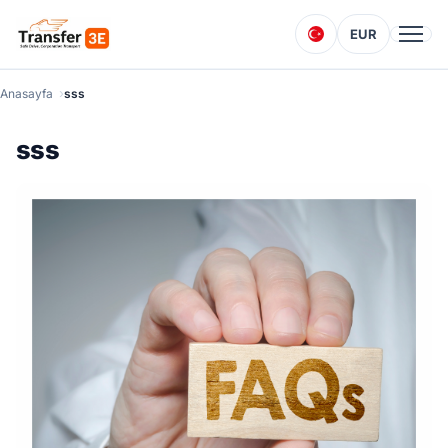
EUR
Anasayfa
sss
sss